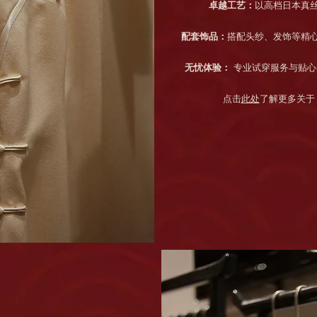
卓越工艺：
以高档日本真
配套饰品：
搭配头纱、发饰等精
无忧体验：
专业试穿服务与贴心
点击
此处
了解更多关于