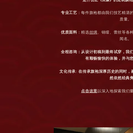
专业工艺
：每件旗袍都由我们技艺精湛
质量。
优质面料
：精选
丝绸
、锦缎、蕾丝等各
闻名。
全程咨询：从设计初稿到最终试穿，我
有顺畅愉快的体验，并与
文化传承: 在传承旗袍深厚历史的同时，
然依然经典
点击这里
以深入地探索我们