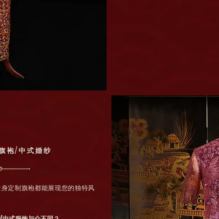
旗袍/中式婚纱
量身定制旗袍都能展现您的独特风
。
/中式服饰与众不同？